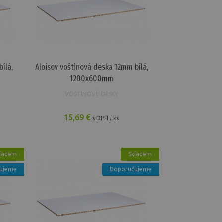
ska 20mm bílá, 1200x600mm
ílá,
Aloisov voštinová deska 12mm bílá,
1200x600mm
VOŠTINOVÉ DESKY
15,69 €
s DPH / ks
ladem
Skladem
ujeme
Doporučujeme