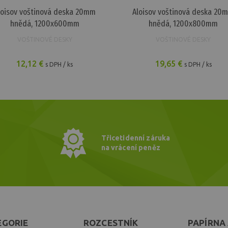
loisov voštinová deska 20mm
Aloisov voštinová deska 20
hnědá, 1200x600mm
hnědá, 1200x800mm
VOŠTINOVÉ DESKY
VOŠTINOVÉ DESKY
12,12 €
19,65 €
s DPH / ks
s DPH / ks
Třicetidenní záruka
na vrácení peněz
EGORIE
ROZCESTNÍK
PAPÍRNA 