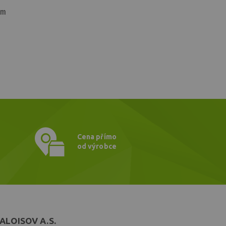
mm
Cena přímo
od výrobce
ALOISOV A.S.