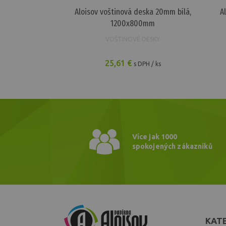
Aloisov voštinová deska 20mm bílá,
A
1200x800mm
VOŠTINOVÉ DESKY
25,61 €
s DPH / ks
Více jak 1000
spokojených zákazníků
KAT