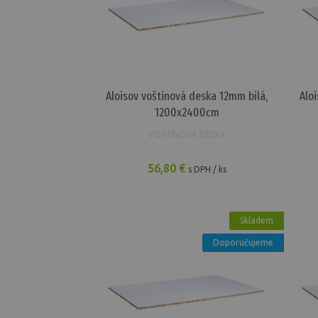
Voštinové desky
114,11 €
Aloisov voštinová deska 16mm bílá,
Voštinové desky
17,12 €
Aloisov voštinová deska 12mm bílá,
Alo
1200x2400cm
VOŠTINOVÉ DESKY
56,80 €
s DPH / ks
Skladem
Doporučujeme