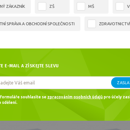
NÝ ZÁKAZNÍK
ZŠ
MŠ
V
TNÍ SPRÁVA A OBCHODNÍ SPOLEČNOSTI
ZDRAVOTNICTV
 1200x2400cm
Aloisov voštinová de
Voštinové desky
56,80 €
TE E-MAIL A ZÍSKEJTE SLEVU
 1200x800mm
Aloisov voštinová de
Další nejprodávanější
Voštinové desky
ZASLA
23,34 €
formuláře souhlasíte se
zpracováním osobních údajů
pro účely zasí
 1200x800mm
Aloisov voštinová de
 sdělení.
Skladem
Sk
Voštinové desky
19,65 €
Doporučujeme
Doporuč
 1200x2400mm
Aloisov voštinová de