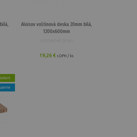
ílá,
Aloisov voštinová deska 20mm bílá,
1200x600mm
VOŠTINOVÉ DESKY
19,26 €
s DPH / ks
ladem
ujeme