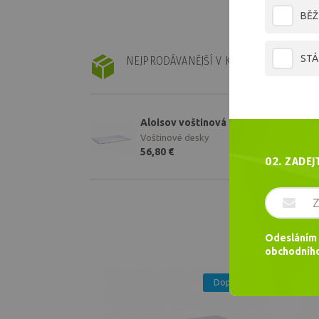
BĚŽ
STÁ
NEJPRODÁVANĚJŠÍ V KATEGORII
Aloisov voštinová deska 12mm bílá,
Voštinové desky
56,80 €
02. ZADEJ
Aloisov voštinová deska 12mm bílá,
Voštinové desky
22,04 €
Odesláním 
Aloisov voštinová deska 20mm bílá,
obchodního
Skladem
Voštinové desky
25,61 €
Doporučujeme
Aloisov voštinová deska 12mm bílá,