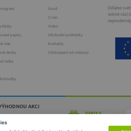
Děláme svět 
 program
Úvod
šetrné vůči 
O nás
nejmodernějš
a bloky
Video
ované papíry
Obchodní podmínky
vé role
Kontakty
ové desky
Odstoupení od smlouvy
vé tašky
 kotoučky
VÝHODNOU AKCI
DÁREK K
NÁKUPU
ek a akcí z našeho obchodu
ies