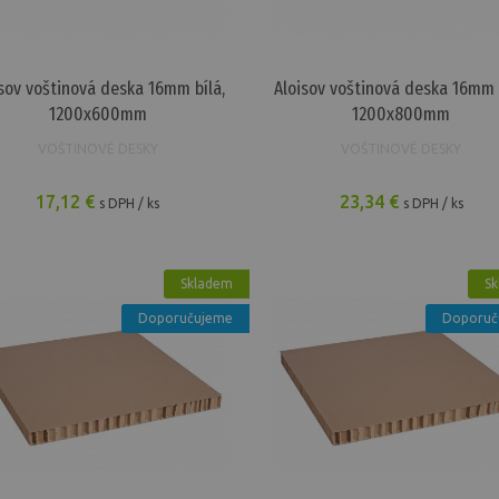
isov voštinová deska 16mm bílá,
Aloisov voštinová deska 16mm b
1200x600mm
1200x800mm
VOŠTINOVÉ DESKY
VOŠTINOVÉ DESKY
17,12 €
23,34 €
s DPH / ks
s DPH / ks
Skladem
Sk
Doporučujeme
Doporuč