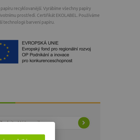
papíru recyklovanější. Vyrábíme všechny papíry
životnímu prostředí. Certifikát EKOLABEL. Používáme
í technologii barvení papíru.