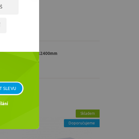
Š
Í
ska 12mm bílá, 1200x2400mm
ska 16mm bílá, 1200x800mm
T SLEVU
lání
ska 20mm hnědá, 1200x800mm
ladem
Skladem
ujeme
Doporučujeme
ska 12mm bílá, 1200x600mm