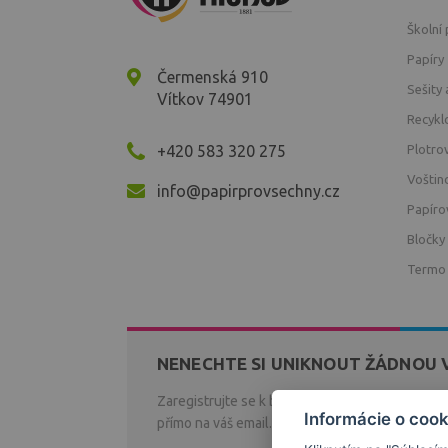
Školní
Papíry
Čermenská 910
Sešity 
Vítkov 74901
Recykl
+420 583 320 275
Plotro
Voštin
info@papirprovsechny.cz
Papíro
Bločky
Termo
NENECHTE SI UNIKNOUT ŽÁDNOU 
Zaregistrujte se k bezplatnému zasílání novin
Informácie o cook
přímo na váš email.