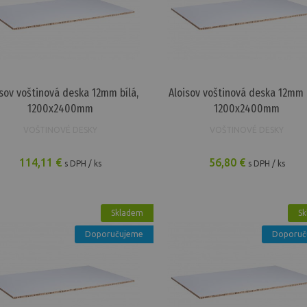
Voštinové desky
15,69 €
 1200x600mm
Aloisov voštinová de
Voštinové desky
19,26 €
isov voštinová deska 12mm bílá,
Aloisov voštinová deska 12mm b
1200x2400mm
1200x2400mm
VOŠTINOVÉ DESKY
VOŠTINOVÉ DESKY
114,11 €
56,80 €
s DPH / ks
s DPH / ks
Skladem
Sk
Doporučujeme
Doporuč