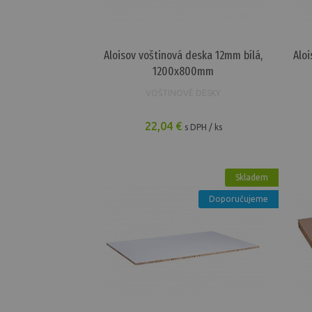
Aloisov voštinová deska 12mm bílá,
Alo
1200x800mm
VOŠTINOVÉ DESKY
22,04 €
s DPH / ks
Skladem
Doporučujeme