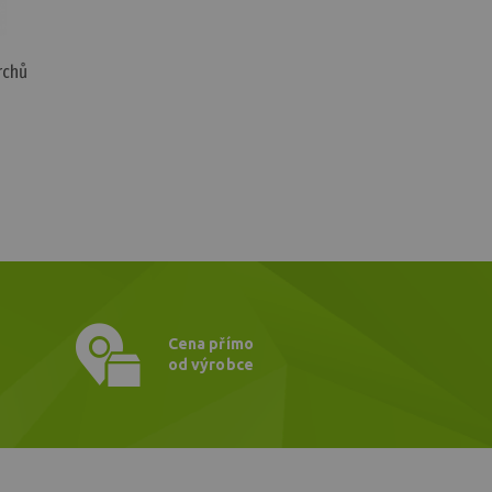
rchů
Cena přímo
od výrobce