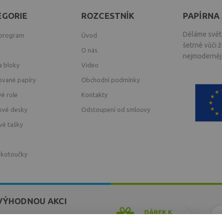
EGORIE
ROZCESTNÍK
PAPÍRNA 
Děláme svět 
 program
Úvod
šetrné vůči 
O nás
nejmodernějš
a bloky
Video
ované papíry
Obchodní podmínky
vé role
Kontakty
ové desky
Odstoupení od smlouvy
vé tašky
 kotoučky
VÝHODNOU AKCI
DÁREK K
NÁKUPU
ek a akcí z našeho obchodu