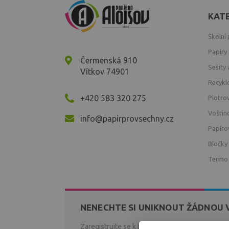
KAT
Školní
Papíry
Čermenská 910
Sešity 
Vítkov 74901
Recykl
+420 583 320 275
Plotro
Voštin
info@papirprovsechny.cz
Papíro
Bločky
Termo
NENECHTE SI UNIKNOUT ŽÁDNOU 
Zaregistrujte se k bezplatnému zasílání novin