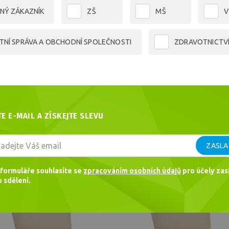
NÝ ZÁKAZNÍK
ZŠ
MŠ
V
TNÍ SPRÁVA A OBCHODNÍ SPOLEČNOSTI
ZDRAVOTNICTV
TE E-MAIL A ZÍSKEJTE SLEVU
ZASLA
Skladem
Sk
formuláře souhlasíte se
zpracováním osobních údajů
pro účely zasí
 sdělení.