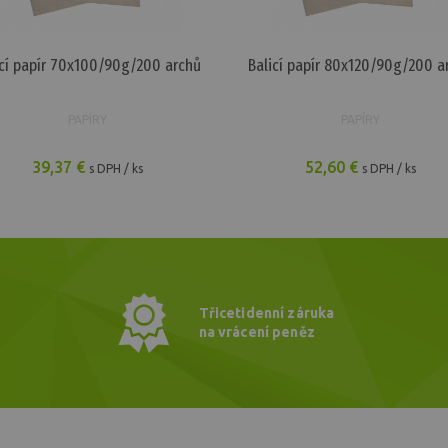
icí papír 70x100/90g/200 archů
Balicí papír 80x120/90g/200 a
PAPÍRY
PAPÍRY
39,37 €
52,60 €
s DPH / ks
s DPH / ks
Třicetidenní záruka
na vrácení peněz