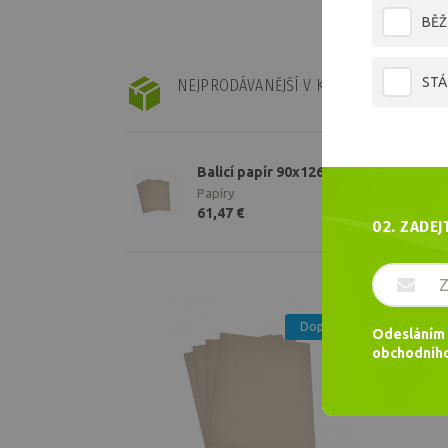
BĚŽ
STÁ
NEJPRODÁVANĚJŠÍ V KATEGORII
Balicí papír 90x126/90g/200 archů
Papíry
61,47 €
02. ZADEJ
Skladem
Doporučujeme
Odesláním 
obchodního