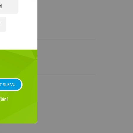
Š
Í
T SLEVU
ladem
lání