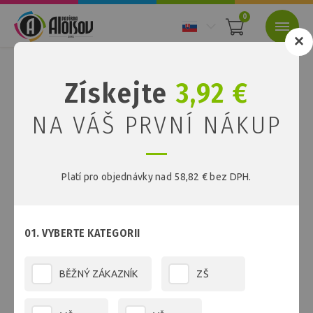
0
Nacházíte se:
Úvod
Články
Získejte
3,92 €
Články
NA VÁŠ PRVNÍ NÁKUP
09.
May
Platí pro objednávky nad 58,82 € bez DPH.
Dárkové luxusní tašky
01. VYBERTE KATEGORII
ČÍST VÍCE
BĚŽNÝ ZÁKAZNÍK
ZŠ
31.
Jan