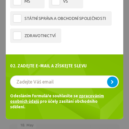
MŠ
VŠ
STÁTNÍ SPRÁVA A OBCHODNÍ SPOLEČNOSTI
ZDRAVOTNICTVÍ
02. ZADEJTE E-MAIL A ZÍSKEJTE SLEVU
Ekologická taška přímo od výrobce
Odesláním formuláře souhlasíte se
zpracováním
osobních údajů
pro účely zasílání obchodního
ČÍST VÍCE
sdělení.
18.
May