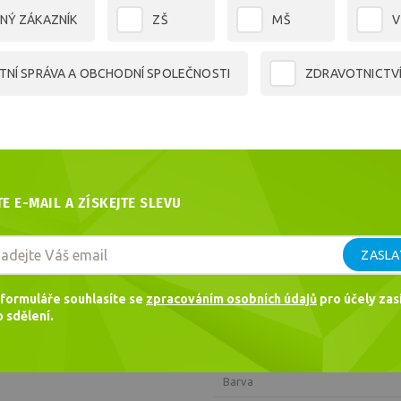
2,56
€
NÝ ZÁKAZNÍK
ZŠ
MŠ
V
TNÍ SPRÁVA A OBCHODNÍ SPOLEČNOSTI
ZDRAVOTNICTV
Dotaz
Doporučit
PARAMETRY
Kód
TE E-MAIL A ZÍSKEJTE SLEVU
EAN
ZASLA
Hmotnost
Výrobce
formuláře souhlasíte se
zpracováním osobních údajů
pro účely zasí
 sdělení.
Formát
Plošná hmotnost
Barva