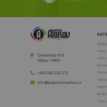
KAT
Školní
Papíry
Čermenská 910
Sešity 
Vítkov 74901
Recykl
+420 583 320 275
Plotro
Voštin
info@papirprovsechny.cz
Papíro
Bločky
Termo