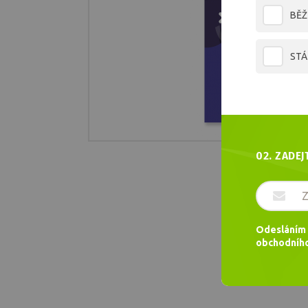
BĚŽ
STÁ
02. ZADEJ
Odesláním 
obchodního