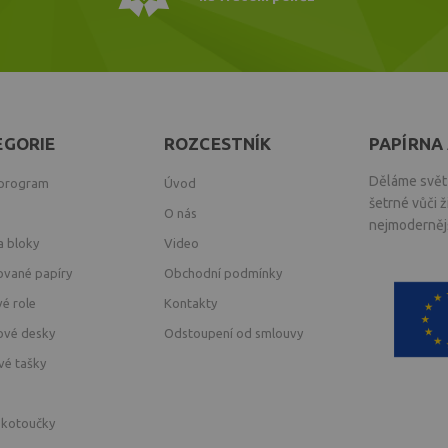
EGORIE
ROZCESTNÍK
PAPÍRNA 
Děláme svět 
 program
Úvod
šetrné vůči 
O nás
nejmodernějš
a bloky
Video
ované papíry
Obchodní podmínky
vé role
Kontakty
ové desky
Odstoupení od smlouvy
vé tašky
 kotoučky