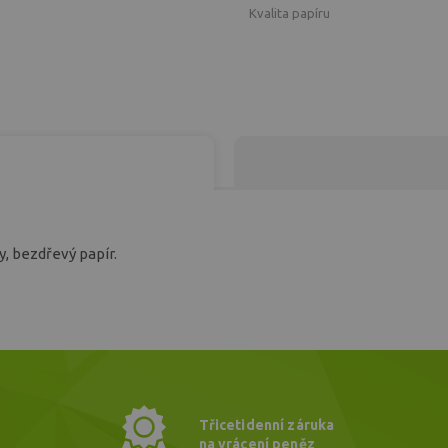
Kvalita papíru
y, bezdřevý papír.
Třicetidenní záruka
na vrácení peněz