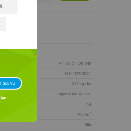
Š
Í
A4_60_OF_08_049
8594197538221
T SLEVU
0.25 kg / ks
Papírna Aloisov a.s.
lání
A4
2
70 g/m
bílá