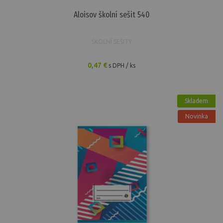
Aloisov školní sešit 540
ŠKOLNÍ SEŠITY
0,47 €
s DPH / ks
Skladem
Novinka