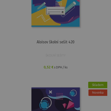
Aloisov školní sešit 420
ŠKOLNÍ SEŠITY
0,52 €
s DPH / ks
Skladem
Novinka