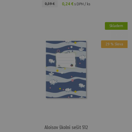
0,24 €
0,39 €
s DPH / ks
Skladem
Akce
29 % Sleva
Aloisov školní sešit 512