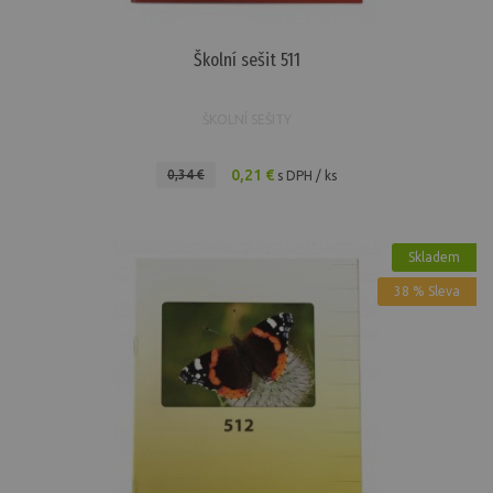
Školní sešit 511
ŠKOLNÍ SEŠITY
0,21 €
0,34 €
s DPH / ks
Skladem
38 % Sleva