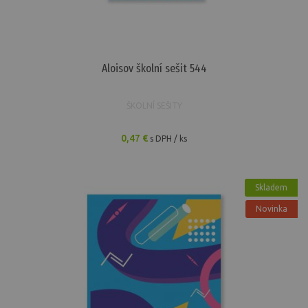
Aloisov školní sešit 544
ŠKOLNÍ SEŠITY
0,47 €
s DPH / ks
Skladem
Novinka