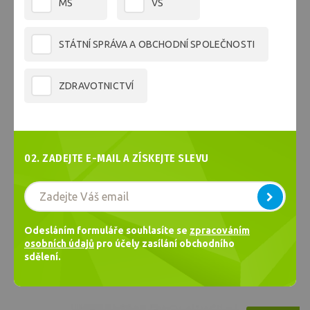
MŠ
VŠ
STÁTNÍ SPRÁVA A OBCHODNÍ SPOLEČNOSTI
ZDRAVOTNICTVÍ
02. ZADEJTE E-MAIL A ZÍSKEJTE SLEVU
Školní sešit 624
ŠKOLNÍ SEŠITY
Odesláním formuláře souhlasíte se
zpracováním
osobních údajů
pro účely zasílání obchodního
sdělení.
0,17 €
0,28 €
s DPH / ks