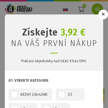
0
Nacházíte se:
Úvod
Sešity a bloky
Získejte
3,92 €
Sešity a bloky
NA VÁŠ PRVNÍ NÁKUP
Platí pro objednávky nad 58,82 € bez DPH.
FILTR
01. VYBERTE KATEGORII
Skladem
BĚŽNÝ ZÁKAZNÍK
ZŠ
39 % Sleva