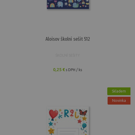
Aloisov školní sešit 512
ŠKOLNÍ SEŠITY
0,25 €
s DPH / ks
Skladem
Novinka