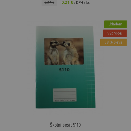
0,21 €
0,34 €
s DPH / ks
Skladem
Výprodej
38 % Sleva
Školní sešit 5110