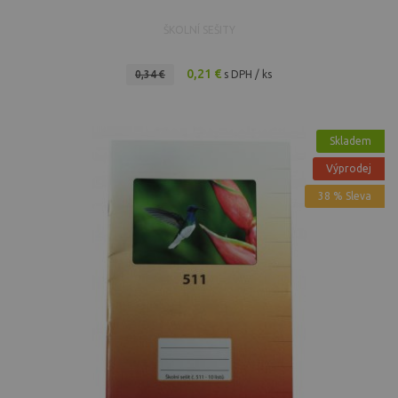
ŠKOLNÍ SEŠITY
0,21 €
0,34 €
s DPH / ks
Skladem
Výprodej
38 % Sleva