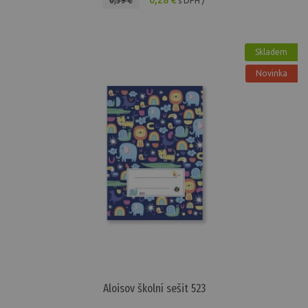
0,28 €
0,39 €
s DPH /
Skladem
Novinka
Aloisov školní sešit 523