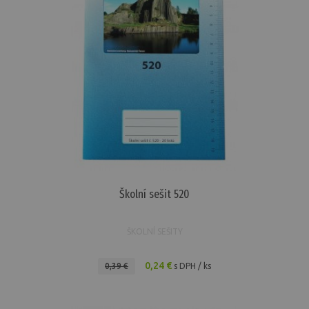
Školní sešit 520
ŠKOLNÍ SEŠITY
0,24 €
0,39 €
s DPH / ks