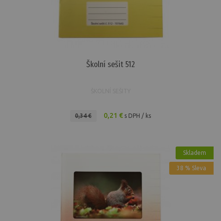
Školní sešit 512
ŠKOLNÍ SEŠITY
0,21 €
0,34 €
s DPH / ks
Skladem
38 % Sleva