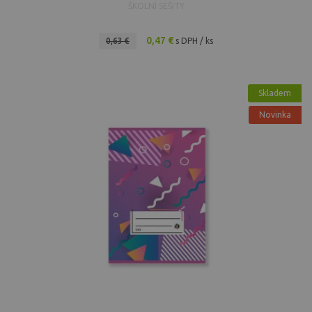
ŠKOLNÍ SEŠITY
0,47 €
0,63 €
s DPH / ks
Skladem
Novinka