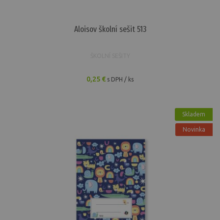
Aloisov školní sešit 513
ŠKOLNÍ SEŠITY
0,25 €
s DPH / ks
Skladem
Novinka