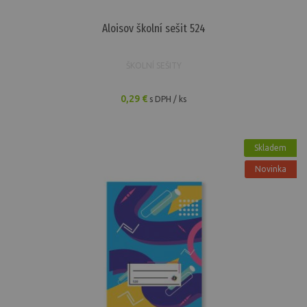
Aloisov školní sešit 524
ŠKOLNÍ SEŠITY
0,29 €
s DPH / ks
Skladem
Novinka