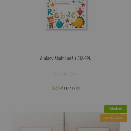
Aloisov školní sešit 512-2PL
ŠKOLNÍ SEŠITY
0,25 €
s DPH / ks
Skladem
40 % Sleva