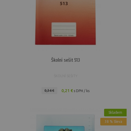
Školní sešit 513
ŠKOLNÍ SEŠITY
0,21 €
0,34 €
s DPH / ks
Skladem
38 % Sleva