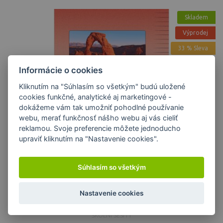
Skladem
Výprodej
33 % Sleva
Informácie o cookies
Kliknutím na "Súhlasím so všetkým" budú uložené
cookies funkčné, analytické aj marketingové -
dokážeme vám tak umožniť pohodlné používanie
webu, merať funkčnosť nášho webu aj vás cieliť
reklamou. Svoje preferencie môžete jednoducho
upraviť kliknutím na "Nastavenie cookies".
Súhlasím so všetkým
Školní sešit 424
Nastavenie cookies
ŠKOLNÍ SEŠITY