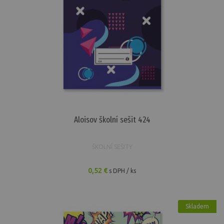
Aloisov školní sešit 424
ŠKOLNÍ SEŠITY
0,52 €
s DPH / ks
Skladem