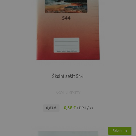
Školní sešit 544
ŠKOLNÍ SEŠITY
0,38 €
0,63 €
s DPH / ks
Skladem