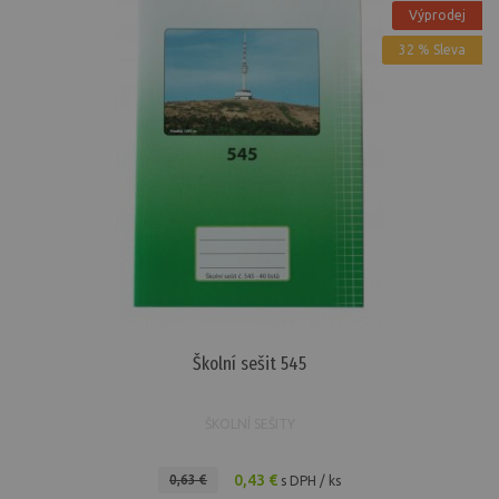
Výprodej
32 % Sleva
Školní sešit 545
ŠKOLNÍ SEŠITY
0,43 €
0,63 €
s DPH / ks