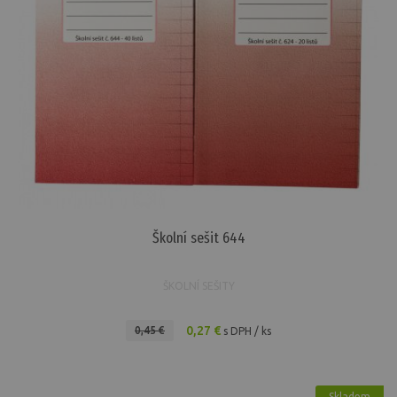
Školní sešit 644
ŠKOLNÍ SEŠITY
0,27 €
0,45 €
s DPH / ks
Skladem