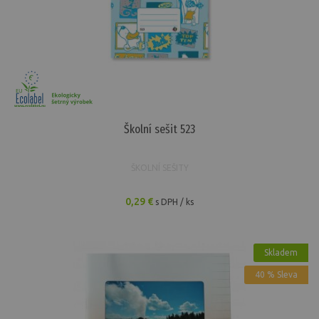
Školní sešit 523
ŠKOLNÍ SEŠITY
0,29 €
s DPH / ks
Skladem
40 % Sleva