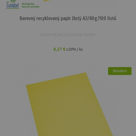
16,50 €
Barevný recyklovaný papír žlutý A3/80g/100 listů
Kopírovací papír recyklovaný bílý A4/80g/500...
Kancelářské papíry
BAREVNÉ RECYKLOVANÉ PAPÍRY
8,28 €
6,27 €
s DPH / ks
Kopírovací papír recyklovaný bílý A3/80g/500...
Kancelářské papíry
16,50 €
Skladem
Barevný recyklovaný papír duha 10 barev...
Barevné recyklované papíry
12,63 €
Kreslicí recyklovaný karton bílý A4/180g/200 listů
Kreslící kartony
9,93 €