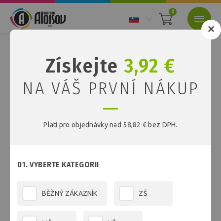
0
Nacházíte se:
Úvod
Recyklované papíry
Získejte
3,92 €
Recyklované papíry
NA VÁŠ PRVNÍ NÁKUP
Platí pro objednávky nad 58,82 € bez DPH.
FILTR
01. VYBERTE KATEGORII
NEJPRODÁVANĚJŠÍ V KATEGORII
BĚŽNÝ ZÁKAZNÍK
ZŠ
Barevný recyklovaný papír oranžový...