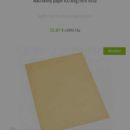
Náčrtkový papír A3/80g/500 listů
BAREVNÉ RECYKLOVANÉ PAPÍRY
22,87 €
s DPH / ks
Skladem