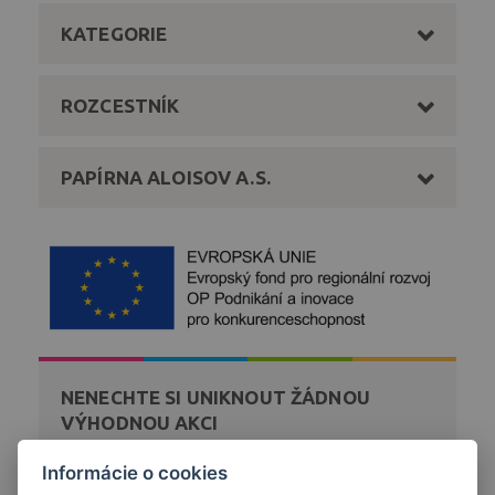
KATEGORIE
ROZCESTNÍK
PAPÍRNA ALOISOV A.S.
NENECHTE SI UNIKNOUT ŽÁDNOU
VÝHODNOU AKCI
Zaregistrujte se k bezplatnému zasílání novinek a akcí
Informácie o cookies
z našeho obchodu přímo na váš email.