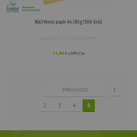
Náčrtkový papír A4/80g/500 listů
BAREVNÉ RECYKLOVANÉ PAPÍRY
11,44 €
s DPH / ks
1
PŘEDCHOZÍ
2
3
4
5