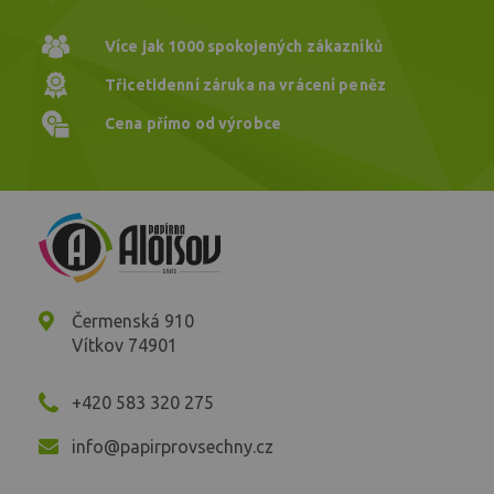
Více jak 1000
spokojených zákazníků
Třicetidenní záruka
na vrácení peněz
Cena přímo
od výrobce
Čermenská 910
Vítkov 74901
+420 583 320 275
info@papirprovsechny.cz