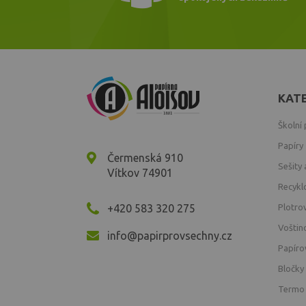
KAT
Školní
Papíry
Čermenská 910
Sešity 
Vítkov 74901
Recykl
+420 583 320 275
Plotro
Voštin
info@papirprovsechny.cz
Papíro
Bločky
Termo