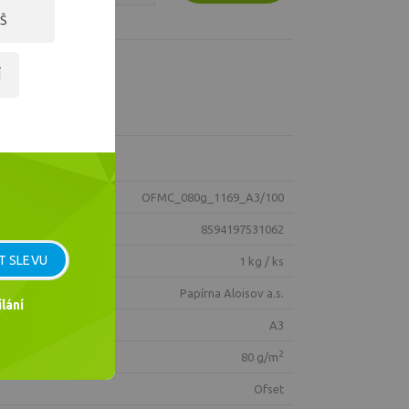
Š
Í
OFMC_080g_1169_A3/100
8594197531062
T SLEVU
1 kg / ks
Papírna Aloisov a.s.
lání
A3
2
80 g/m
ofset