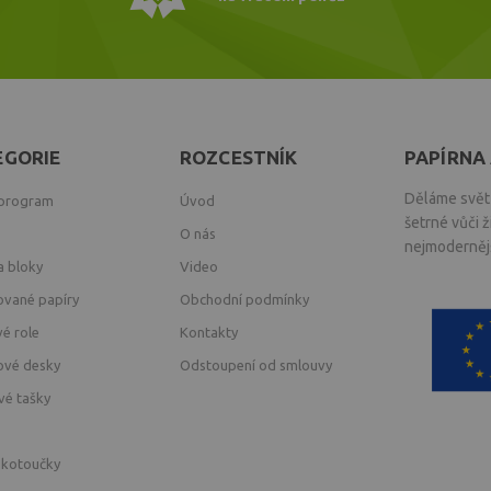
EGORIE
ROZCESTNÍK
PAPÍRNA 
Děláme svět 
 program
Úvod
šetrné vůči 
O nás
nejmodernějš
a bloky
Video
ované papíry
Obchodní podmínky
vé role
Kontakty
ové desky
Odstoupení od smlouvy
vé tašky
 kotoučky