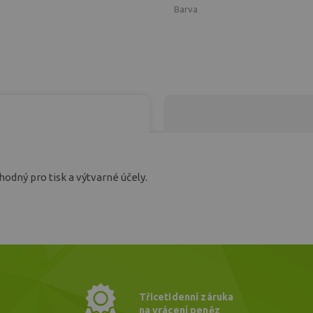
Barva
hodný pro tisk a výtvarné účely.
Třicetidenní záruka
na vrácení peněz