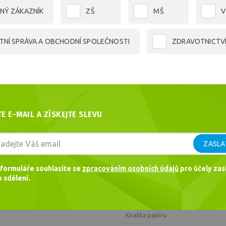
7,08
€
NÝ ZÁKAZNÍK
ZŠ
MŠ
V
TNÍ SPRÁVA A OBCHODNÍ SPOLEČNOSTI
ZDRAVOTNICTV
Dotaz
Doporučit
PARAMETRY
Kód
TE E-MAIL A ZÍSKEJTE SLEVU
EAN
ZASLA
Hmotnost
Výrobce
formuláře souhlasíte se
zpracováním osobních údajů
pro účely zasí
 sdělení.
Formát
Plošná hmotnost
Kvalita papíru