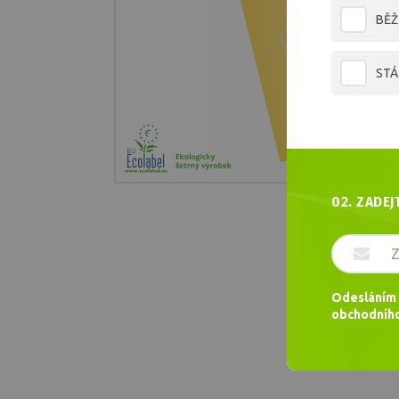
BĚŽ
STÁ
02. ZADEJ
Odesláním 
obchodního