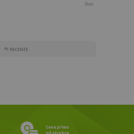
žlutý
RECENZE
Cena přímo
od výrobce