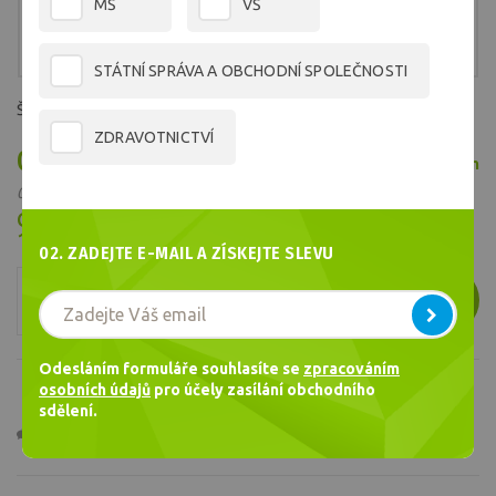
MŠ
VŠ
STÁTNÍ SPRÁVA A OBCHODNÍ SPOLEČNOSTI
Školní sešit A4, linka 8mm, 20 listů
ZDRAVOTNICTVÍ
0,52 €
Skladem
/ ks
0,43 € bez DPH
Cena celkem
1,04
€
02. ZADEJTE E-MAIL A ZÍSKEJTE SLEVU
ks
VLOŽIT
Odesláním formuláře souhlasíte se
zpracováním
osobních údajů
pro účely zasílání obchodního
sdělení.
Dotaz
Doporučit