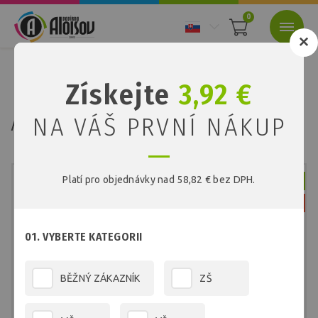
0
Nacházíte se:
Úvod
Školní program
Školní sešity
Získejte
3,92 €
Aloisov školní sešit 424
Aloisov školní sešit 424
NA VÁŠ PRVNÍ NÁKUP
Platí pro objednávky nad 58,82 € bez DPH.
Skladem
Novinka
01. VYBERTE KATEGORII
BĚŽNÝ ZÁKAZNÍK
ZŠ