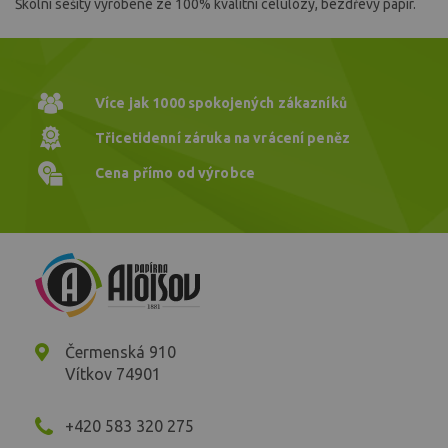
Školní sešity vyrobené ze 100% kvalitní celulózy, bezdřevý papír.
Více jak 1000
spokojených zákazníků
Třicetidenní záruka
na vrácení peněz
Cena přímo
od výrobce
Čermenská 910
Vítkov 74901
+420 583 320 275