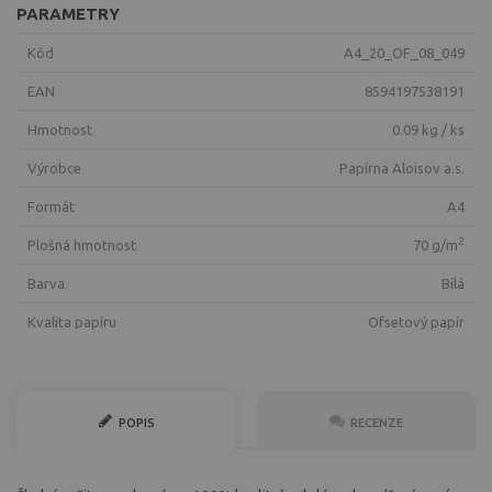
PARAMETRY
Kód
A4_20_OF_08_049
EAN
8594197538191
Hmotnost
0.09 kg / ks
Výrobce
Papírna Aloisov a.s.
Formát
A4
2
Plošná hmotnost
70 g/m
Barva
bílá
Kvalita papíru
ofsetový papír
POPIS
RECENZE